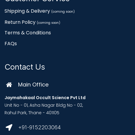
Shipping & Delivery
(coming soon)
Return Policy
(coming soon)
Terms & Conditions
FAQs
Contact Us
Main Office
Jaymahakaal Occult Science Pvt Ltd
Unit No - 01, Asha Nagar Bldg No - 02,
Rahul Park, Thane - 401105
+91-9152203064