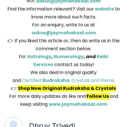
भेजें:
askus@jaymahakaal.com
Find the information relevant? Visit our
website
to
know more about such facts.
For an enquiry, write to us at
askus@jaymahakaal.com
👉 If you liked this article or, then do write us in the
comment section below.
For
Astrology
,
Numerology
, and
Reiki
Services
contact us today!
We also deal in original quality
and
Certified
Rudraksha
, Crystals and Gems
.
👉
Shop Now Original Rudraksha & Crystals
For more daily updates do like and
Follow Us
and
keep visiting
www.jaymahakaal.com
Dhruv Trivedi